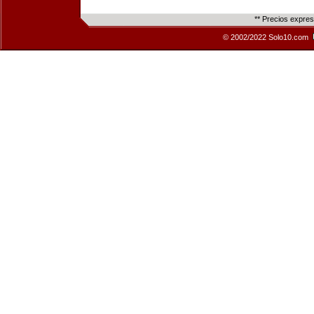
** Precios expre
© 2002/2022 Solo10.com