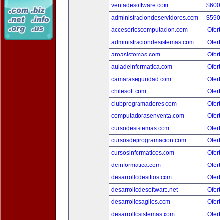
ventadesoftware.com
$600
administraciondeservidores.com
$590
accesorioscomputacion.com
Ofer
administraciondesistemas.com
Ofer
areasistemas.com
Ofer
auladeinformatica.com
Ofer
camaraseguridad.com
Ofer
chilesoft.com
Ofer
clubprogramadores.com
Ofer
computadorasenventa.com
Ofer
cursodesistemas.com
Ofer
cursosdeprogramacion.com
Ofer
cursosinformaticos.com
Ofer
deinformatica.com
Ofer
desarrollodesitios.com
Ofer
desarrollodesoftware.net
Ofer
desarrollosagiles.com
Ofer
desarrollosistemas.com
Ofer