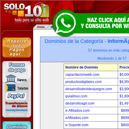
Dominios de la Categoría -
InformÃ¡
57 dominios en esta categ
Mostrando 1 de 57
Nombre de Dominio
Preci
capacitacionweb.com
$5,00
productosdigitales.com
$4,95
desarrollodevideojuegos.com
$3,90
guialinux.com
$1,80
desarrolloagil.com
$1,49
e-Afiliados.com
$899
eAfiliados.com
$899
e-Soporte.com
$800