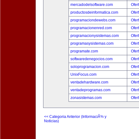
mercadodelsoftware.com
Ofer
productosdeinformatica.com
Ofer
programaciondewebs.com
Ofer
programacionenred.com
Ofer
programacionysistemas.com
Ofer
programasysistemas.com
Ofer
programate.com
Ofer
softwaredenegocios.com
Ofer
soloprogramacion.com
Ofer
UnixFocus.com
Ofer
ventadehardware.com
Ofer
ventadeprogramas.com
Ofer
zonasistemas.com
Ofer
<< Categoria Anterior (InformaciÃ³n y
Noticias)