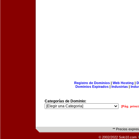
Registro de Dominios
|
Web Hosting
|
D
Dominios Expirados
|
Industrias
|
Indu
Categorías de Dominio:
[Pág. princi
** Precios expre
© 2002/2022 Solo10.com