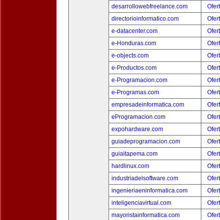
desarrollowebfreelance.com
Ofer
directorioinformatico.com
Ofer
e-datacenter.com
Ofer
e-Honduras.com
Ofer
e-objects.com
Ofer
e-Productos.com
Ofer
e-Programacion.com
Ofer
e-Programas.com
Ofer
empresadeinformatica.com
Ofer
eProgramacion.com
Ofer
expohardware.com
Ofer
guiadeprogramacion.com
Ofer
guiaitapema.com
Ofer
hardlinux.com
Ofer
industriadelsoftware.com
Ofer
ingenieriaeninformatica.com
Ofer
inteligenciavirtual.com
Ofer
mayoristainformatica.com
Ofer