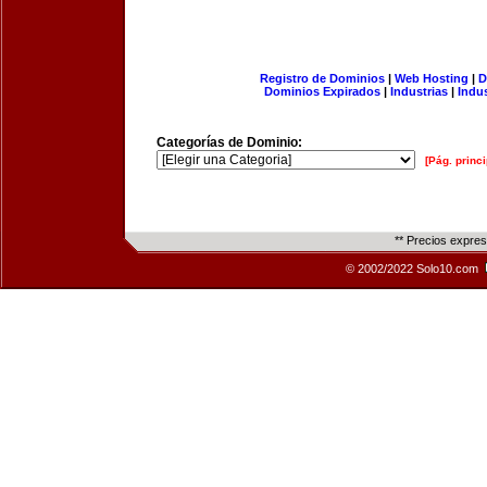
Registro de Dominios
|
Web Hosting
|
D
Dominios Expirados
|
Industrias
|
Indu
Categorías de Dominio:
[Pág. princi
** Precios expre
© 2002/2022 Solo10.com