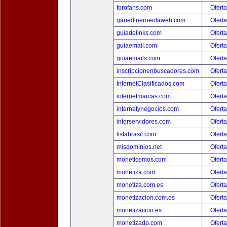
forofans.com
Oferta
ganedineroenlaweb.com
Oferta
guiadelinks.com
Oferta
guiaemail.com
Oferta
guiaemails.com
Oferta
inscripcionenbuscadores.com
Oferta
InternetClasificados.com
Oferta
internetmarcas.com
Oferta
internetynegocios.com
Oferta
interservidores.com
Oferta
listabrasil.com
Oferta
misdominios.net
Oferta
moneticemos.com
Oferta
monetiza.com
Oferta
monetiza.com.es
Oferta
monetizacion.com.es
Oferta
monetizacion.es
Oferta
monetizado.com
Oferta