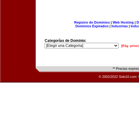
Registro de Dominios
|
Web Hosting
|
D
Dominios Expirados
|
Industrias
|
Indu
Categorías de Dominio:
[Pág. princi
** Precios expre
© 2002/2022 Solo10.com