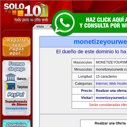
monetizeyourw
El dueño de este dominio lo ha
Mayusculas:
MONETIZEYOURW
Minusculas:
monetizeyourweb.
Longitud:
15 caracteres
Categorias:
Internet
,
Web Hostin
Precio:
Realizar una oferta
Visitar!
monetizeyourweb.
Serán consideradas ofer
Realizar una Oferta