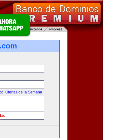
s.com
co
,
Ofertas de la Semana
tas