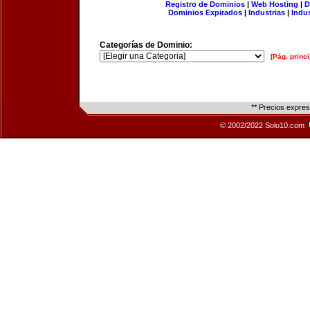
Registro de Dominios
|
Web Hosting
|
D
Dominios Expirados
|
Industrias
|
Indu
Categorías de Dominio:
[Pág. princi
** Precios expre
© 2002/2022 Solo10.com