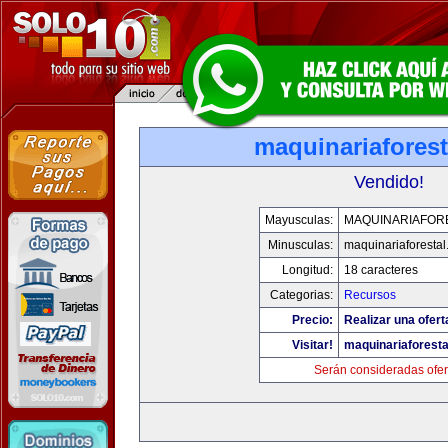
maquinariafores
Vendido!
Mayusculas:
MAQUINARIAFOR
Minusculas:
maquinariaforesta
Longitud:
18 caracteres
Categorias:
Recursos
Precio:
Realizar una ofert
Visitar!
maquinariaforest
Serán consideradas ofer