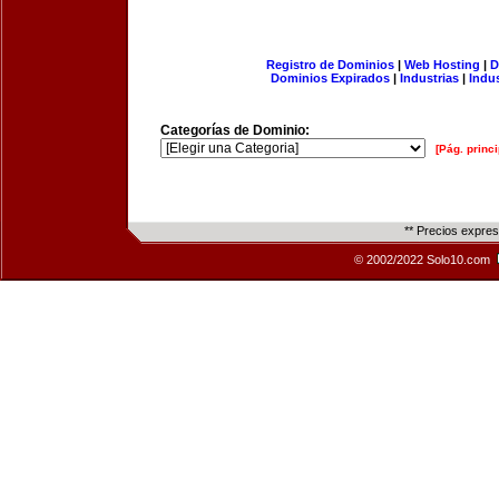
Registro de Dominios
|
Web Hosting
|
D
Dominios Expirados
|
Industrias
|
Indu
Categorías de Dominio:
[Pág. princi
** Precios expre
© 2002/2022 Solo10.com