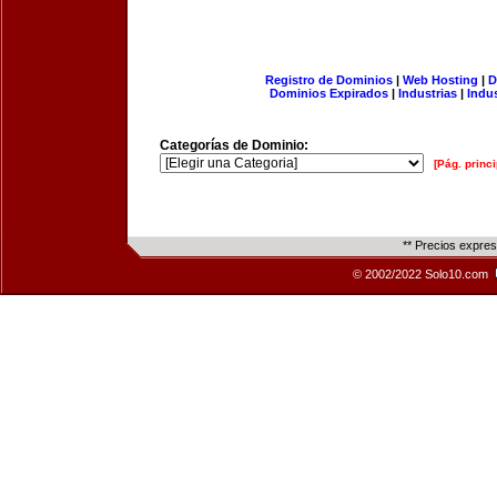
Registro de Dominios
|
Web Hosting
|
D
Dominios Expirados
|
Industrias
|
Indu
Categorías de Dominio:
[Pág. princi
** Precios expre
© 2002/2022 Solo10.com