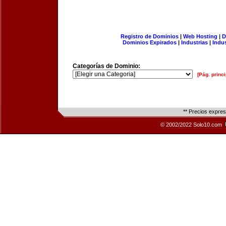
Registro de Dominios
|
Web Hosting
|
D
Dominios Expirados
|
Industrias
|
Indu
Categorías de Dominio:
[Pág. princi
** Precios expre
© 2002/2022 Solo10.com