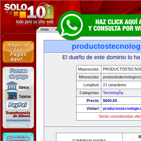
productostecnolog
El dueño de este dominio lo ha
Mayusculas:
PRODUCTOSTECNO
Minusculas:
productostecnologico
Longitud:
21 caracteres
Categorias:
TecnologÃ­a
Precio:
$600.00
Visitar!
productostecnologic
Serán consideradas ofer
R