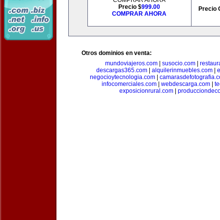
COMPRAR AHORA
Precio $
999.00
Precio 
COMPRAR AHORA
Otros dominios en venta:
mundoviajeros.com
|
susocio.com
|
restaur
descargas365.com
|
alquilerinmuebles.com
|
e
negocioytecnologia.com
|
camarasdefotografia.
infocomerciales.com
|
webdescarga.com
|
t
exposicionrural.com
|
producciondec