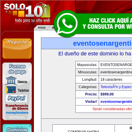
eventosenargent
El dueño de este dominio lo ha
Mayusculas:
EVENTOSENARGE
Minusculas:
eventosenargentin
Longitud:
18 caracteres
Categorias:
TelevisiÃ³n y Espec
Precio:
$999.00
Visitar!
eventosenargenti
Serán consideradas ofer
R