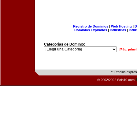
Registro de Dominios
|
Web Hosting
|
D
Dominios Expirados
|
Industrias
|
Indu
Categorías de Dominio:
[Pág. princi
** Precios expre
© 2002/2022 Solo10.com