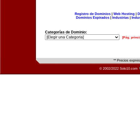
Registro de Dominios
|
Web Hosting
|
D
Dominios Expirados
|
Industrias
|
Indu
Categorías de Dominio:
[Pág. princi
** Precios expre
© 2002/2022 Solo10.com