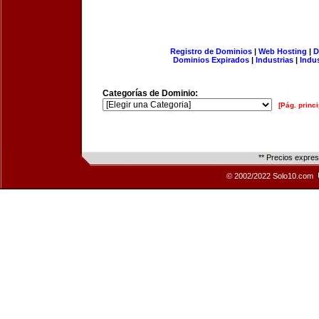
Registro de Dominios
|
Web Hosting
|
D
Dominios Expirados
|
Industrias
|
Indu
Categorías de Dominio:
[Pág. princi
** Precios expre
© 2002/2022 Solo10.com