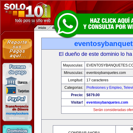
eventosybanque
El dueño de este dominio lo ha
Mayusculas:
EVENTOSYBANQUETES.C
Minusculas:
eventosybanquetes.com
Longitud:
17 caracteres
Categorias:
Profesiones y Empleo
,
Telev
Precio:
$879.00
Visitar!
eventosybanquetes.com
Serán consideradas ofer
R