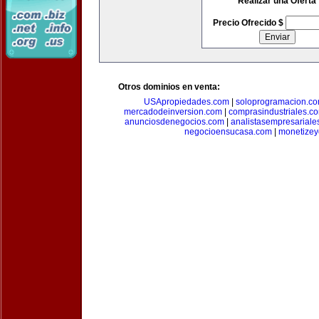
Realizar una Oferta
Precio Ofrecido $
Otros dominios en venta:
USApropiedades.com
|
soloprogramacion.c
mercadodeinversion.com
|
comprasindustriales.c
anunciosdenegocios.com
|
analistasempresariale
negocioensucasa.com
|
monetize