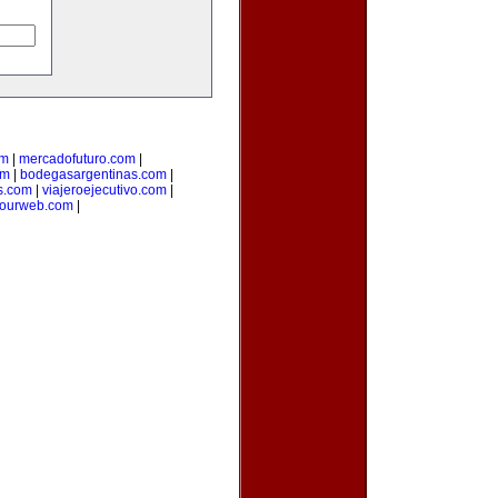
om
|
mercadofuturo.com
|
om
|
bodegasargentinas.com
|
s.com
|
viajeroejecutivo.com
|
yourweb.com
|