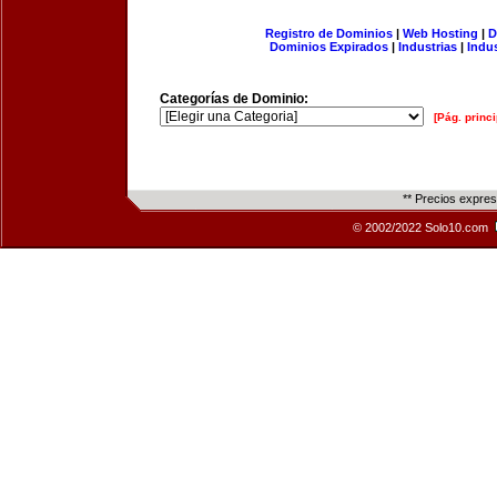
Registro de Dominios
|
Web Hosting
|
D
Dominios Expirados
|
Industrias
|
Indu
Categorías de Dominio:
[Pág. princi
** Precios expre
© 2002/2022 Solo10.com