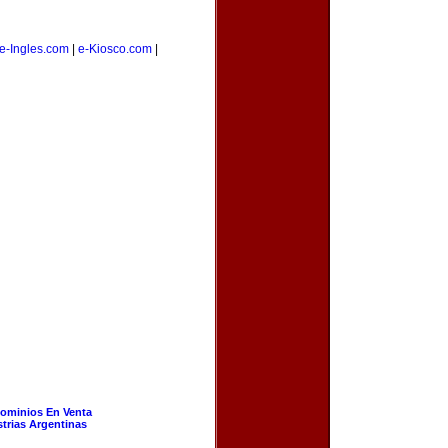
e-Ingles.com
|
e-Kiosco.com
|
ominios En Venta
strias Argentinas