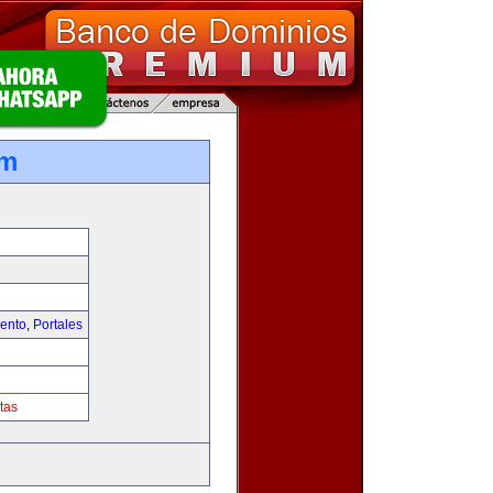
om
iento
,
Portales
tas