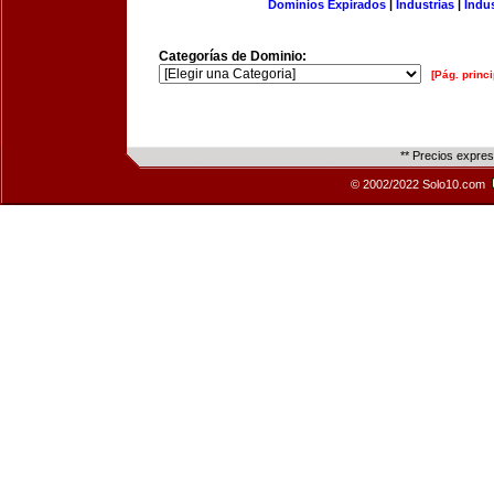
Dominios Expirados
|
Industrias
|
Indu
Categorías de Dominio:
[Pág. princi
** Precios expre
© 2002/2022 Solo10.com