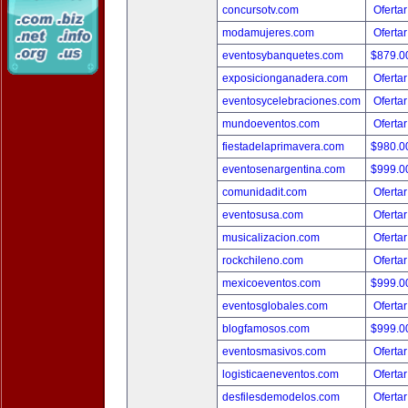
concursotv.com
Ofertar
modamujeres.com
Ofertar
eventosybanquetes.com
$879.
exposicionganadera.com
Ofertar
eventosycelebraciones.com
Ofertar
mundoeventos.com
Ofertar
fiestadelaprimavera.com
$980.
eventosenargentina.com
$999.
comunidadit.com
Ofertar
eventosusa.com
Ofertar
musicalizacion.com
Ofertar
rockchileno.com
Ofertar
mexicoeventos.com
$999.
eventosglobales.com
Ofertar
blogfamosos.com
$999.
eventosmasivos.com
Ofertar
logisticaeneventos.com
Ofertar
desfilesdemodelos.com
Ofertar