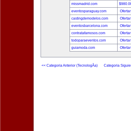
missmadrid.com
$980.
eventosparaguay.com
Ofertar
castingdemodelos.com
Ofertar
eventosbarcelona.com
Ofertar
contratafamosos.com
Ofertar
todoparaeventos.com
Ofertar
guiamoda.com
Ofertar
<< Categoria Anterior (TecnologÃ­a)
Categoria Siguie