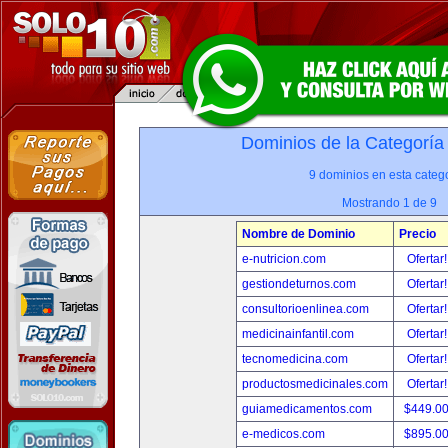
Dominios de la Categoría
9 dominios en esta catego
Mostrando 1 de 9
Nombre de Dominio
Precio
e-nutricion.com
Ofertar
gestiondeturnos.com
Ofertar
consultorioenlinea.com
Ofertar
medicinainfantil.com
Ofertar
tecnomedicina.com
Ofertar
productosmedicinales.com
Ofertar
guiamedicamentos.com
$449.0
e-medicos.com
$895.0