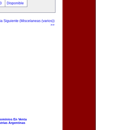
00
Disponible
a Siguiente (Miscelaneas (varios))
>>
ominios En Venta
strias Argentinas